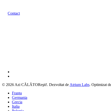
Contact
facebook
instagram
© 2026 Azi CĂLĂTOReşti!. Dezvoltat de
Atrium Labs
. Optimizat d
Close
Franţa
Menu
Germania
Grecia
Italia
Polonia