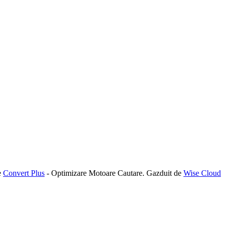
Scrie-ne acum!
e
Convert Plus
- Optimizare Motoare Cautare. Gazduit de
Wise Cloud