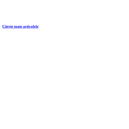
o
ureche
Citește toate articolele