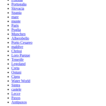
Portugalia
Slovacia
Spania
mare
munte
Paris
Puglia
Munchen
Alberobello
Porto Cesareo
maldive
Chrissi
Loro Parque
Tenerife
Legoland
Creta
Ostuni
Cipru
Water World
Sintra
castele
Lecce
Paxos
Antipaxos