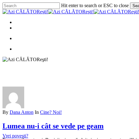
Skip
Hit enter to search or ESC to close
Sea
to
Close
main
Search
content
search
Menu
facebook
instagram
email
search
Menu
By
Dana Anton
In
Cine? Noi!
Lumea nu-i cât se vede pe geam
Turul
Deltei
Vrei poveşti?